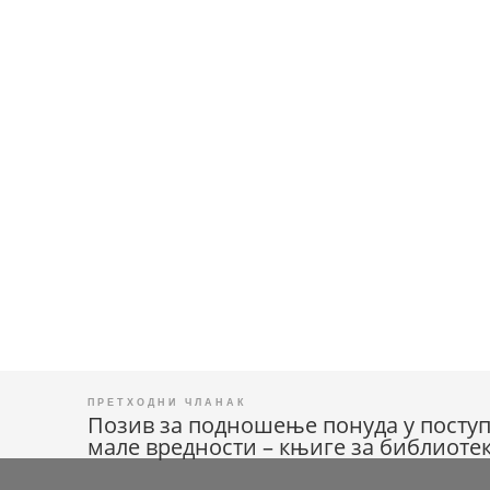
Позив за подношење понуда у поступ
Кретање
мале вредности – књиге за библиотек