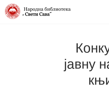
Конк
јавну 
књи