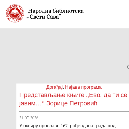
Догађај
,
Најава програма
Представљање књиге „Ево, да ти се
јавим…“ Зорице Петровић
21-07-2026
У оквиру прославе 167. рођендана града под