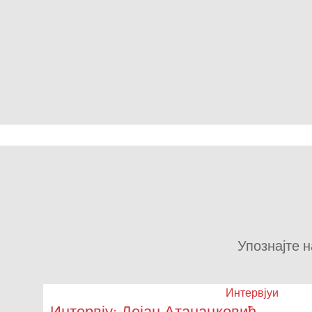
Упознајте н
Интервјуи
Интервју: Дејан Атанацковић