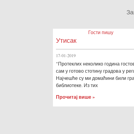
За
Гости пишу
Утисак
17-01-2019
"Протеклих неколико година госто
сам у готово стотину градова у рег
Најчешће су ми домаћини били гр
библиотеке. Из тих
Прочитај више »