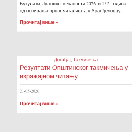
Букуљом, Јулских свечаности 2026. и 157. година
од оснивања првог читалишта у Аранђеловцу,
Прочитај више »
Догађај
,
Такмичења
Резултати Општинског такмичења у
изражајном читању
21-05-2026
Прочитај више »