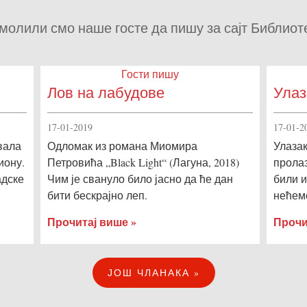
молили смо наше госте да пишу за сајт Библиот
Гости пишу
Лов на лабудове
Улаз
17-01-2019
17-01-2
вала
Одломак из романа Миомира
Улазак
иону.
Петровића „Black Light“ (Лагуна, 2018)
пролаз
адске
Чим је свануло било јасно да ће дан
били 
бити бескрајно леп.
нећем
Прочитај више »
Прочи
ЈОШ ЧЛАНАКА »