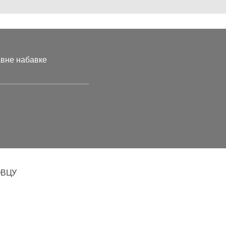
авне набавке
ОВЦУ