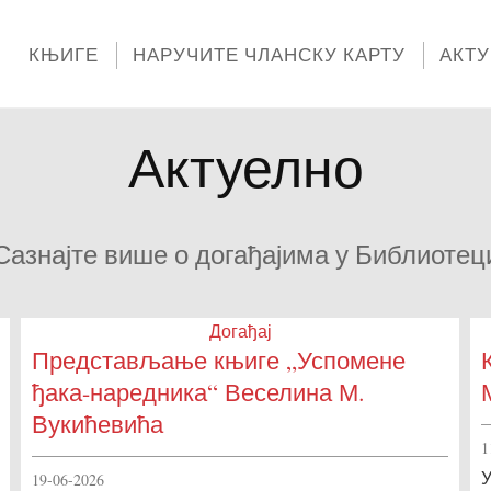
КЊИГЕ
НАРУЧИТЕ ЧЛАНСКУ КАРТУ
АКТ
Актуелно
Сазнајте више о догађајима у Библиотец
Догађај
Представљање књиге „Успомене
ђака-наредника“ Веселина М.
Вукићевића
1
У
19-06-2026