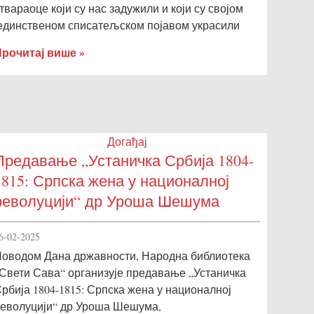
твараоце који су нас задужили и који су својом
единственом списатељском појавом украсили
рочитај више »
Догађај
Предавање „Устаничка Србија 1804-
1815: Српска жена у националној
револуцији“ др Уроша Шешума
6-02-2025
оводом Дана државности, Народна библиотека
Свети Сава“ организује предавање „Устаничка
рбија 1804-1815: Српска жена у националној
еволуцији“ др Уроша Шешума,