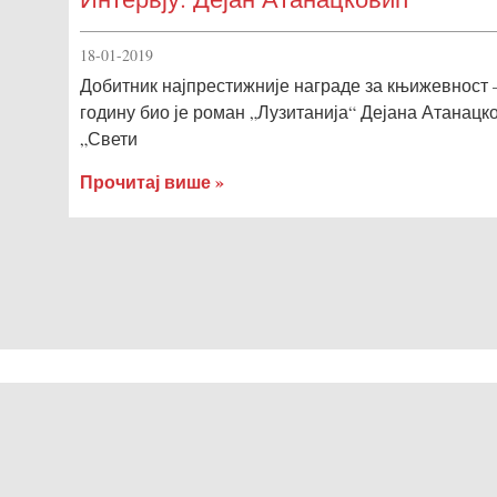
18-01-2019
Добитник најпрестижније награде за књижевност –
годину био је роман „Лузитанија“ Дејана Атанац
„Свети
Прочитај више »