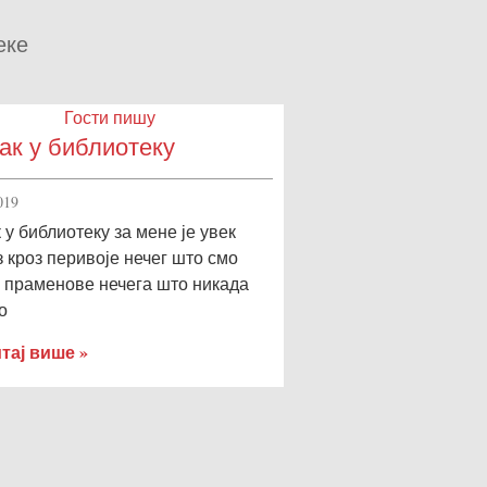
еке
Гости пишу
ак у библиотеку
019
 у библиотеку за мене је увек
 кроз перивоје нечег што смо
и праменове нечега што никада
о
тај више »