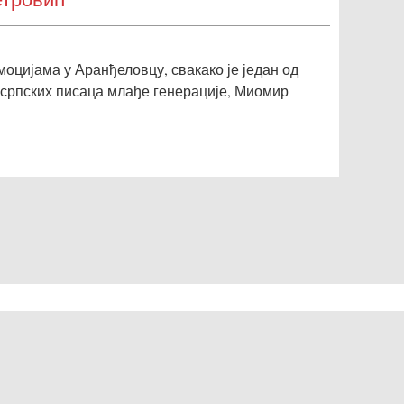
моцијама у Аранђеловцу, свакако је један од
 српских писаца млађе генерације, Миомир