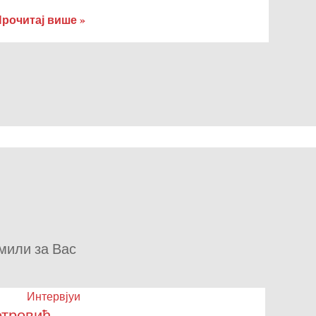
рочитај више »
емили за Вас
Интервјуи
етровић