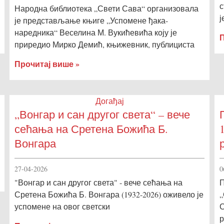
с
Народна библиотека „Свети Сава“ организовала
ј
је представљање књиге „Успомене ђака-
наредника“ Веселина М. Вукићевића коју је
П
приредио Мирко Демић, књижевник, публициста
Прочитај више »
Догађај
„Вонгар и сан другог света“ – вече
сећања на Сретена Божића Б.
Вонгара
27-04-2026
0
"Вонгар и сан другог света" - вече сећања на
П
Сретена Божића Б. Вонгара (1932-2026) оживело је
„
успомене на овог светски
С
р