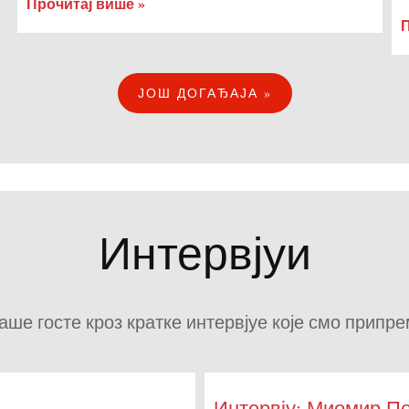
Прочитај више »
П
ЈОШ ДОГАЂАЈА »
Интервјуи
аше госте кроз кратке интервјуе које смо припр
Интервју: Миомир П