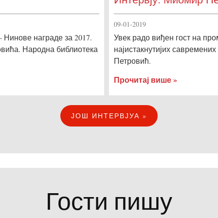
09-01-2019
 Нинове награде за 2017.
Увек радо виђен гост на про
ковића. Народна библиотека
најистакнутијих савремених
Петровић.
Прочитај више »
ЈОШ ИНТЕРВЈУА »
Гости пишу