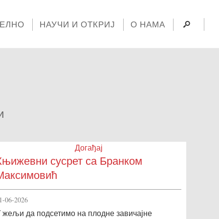
УЕЛНО
НАУЧИ И ОТКРИЈ
О НАМА
и
Догађај
Књижевни сусрет са Бранком
Максимовић
1-06-2026
 жељи да подсетимо на плодне завичајне