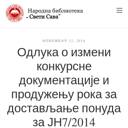
_
_
_
НОВЕМБАР 12, 2014
Одлука о измени
конкурсне
документације и
продужењу рока за
достављање понуда
за ЈН7/2014