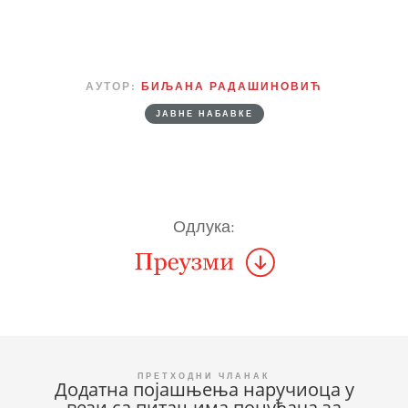
АУТОР:
БИЉАНА РАДАШИНОВИЋ
ЈАВНЕ НАБАВКЕ
Одлука:
Кретање
Додатна појашњења наручиоца у
вези са питањима понуђача за