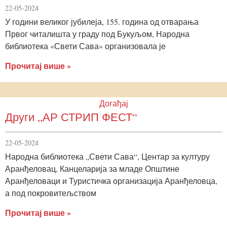
22-05-2024
У години великог јубилеја, 155. година од отварања
Првог читалишта у граду под Букуљом, Народна
библиотека «Свети Сава» организовала је
Прочитај више »
Догађај
Други „АР СТРИП ФЕСТ“
22-05-2024
Народна библиотека „Свети Сава“, Центар за културу
Аранђеловац, Канцеларија за младе Општине
Аранђеловаци и Туристичка организација Аранђеловца,
а под покровитељством
Прочитај више »