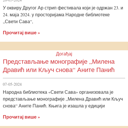
У оквиру Другог Ар стрип фестивала који је одржан 23. и
24. маја 2024. у просторијама Народне библиотеке
„Свети Сава“,
Прочитај више »
Догађај
Представљање монографије „Милена
Дравић или Кључ снова“ Аните Панић
07-05-2024
Народна библиотека «Свети Сава» организовала је
представљање монографије „Милена Дравић или Кључ
снова“ Аните Панић. Књига је изашла у едицији
Прочитај више »