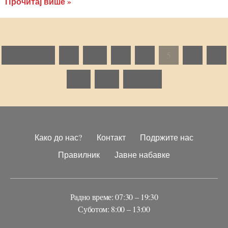
Прочитај више »
« Previous
1
…
3
4
5
6
7
…
48
Next »
Како до нас?
Контакт
Подржите нас
Правилник
Јавне набавке
Радно време: 07:30 – 19:30
Суботом: 8:00 – 13:00