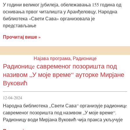
У години великог јубилеја, обележавања 155 година од
оснивања првог читалишта у Аранђеловцу, Народна
библиотека «Свети Сава» организовала је
представљање
Прочитај више »
Најава програма
,
Радионице
Радионицe савременог позоришта под
називом „У моје време“ ауторке Мирјане
Вуковић
12-04-2024
Народна библиотека „Свети Сава“ организује радионицe
савременог позоришта под називом „У моје време“.
Радионицу води Мирјана Вуковић чија пракса укључује