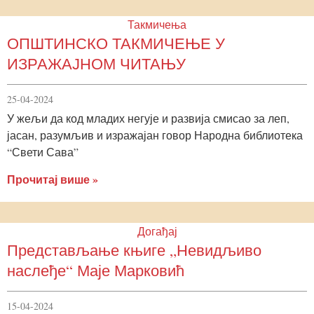
Такмичења
ОПШТИНСКО ТАКМИЧЕЊЕ У
ИЗРАЖАЈНОМ ЧИТАЊУ
25-04-2024
У жељи да код младих негује и развија смисао за леп,
јасан, разумљив и изражајан говор Народна библиотека
“Свети Сава”
Прочитај више »
Догађај
Представљање књиге „Невидљиво
наслеђе“ Маје Марковић
15-04-2024