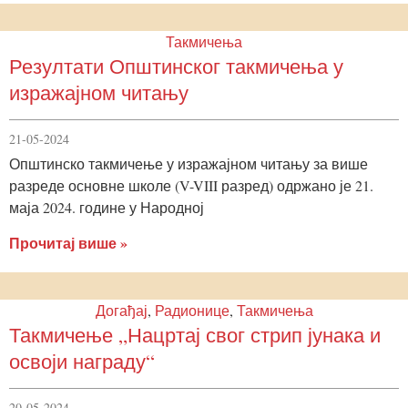
Такмичења
Резултати Општинског такмичења у
изражајном читању
21-05-2024
Општинско такмичење у изражајном читању за више
разреде основне школе (V-VIII разред) одржано је 21.
маја 2024. године у Народној
Прочитај више »
Догађај
,
Радионице
,
Такмичења
Такмичење „Нацртај свог стрип јунака и
освоји награду“
20-05-2024