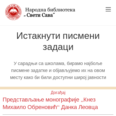
_
_
_
Истакнути писмени
задаци
У сарадњи са школама, бирамо најбоље
писмене задатке и објављујемо их на овом
месту како би били доступни широј јавности
Догађај
Представљање монографије „Кнез
Михаило Обреновић“ Данка Леовца