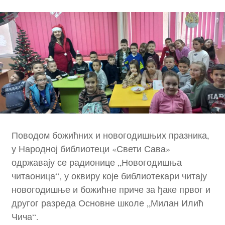
Поводом божићних и новогодишњих празника,
у Народној библиотеци «Свети Сава»
одржавају се радионице „Новогодишња
читаоница“, у оквиру које библиотекари читају
новогодишње и божићне приче за ђаке првог и
другог разреда Основне школе „Милан Илић
Чича“.