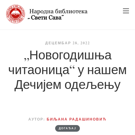
_
_
_
ДЕЦЕМБАР 28, 2022
„Новогодишња
читаоница“ у нашем
Дечијем одељењу
АУТОР:
БИЉАНА РАДАШИНОВИЋ
ДОГАЂАЈ