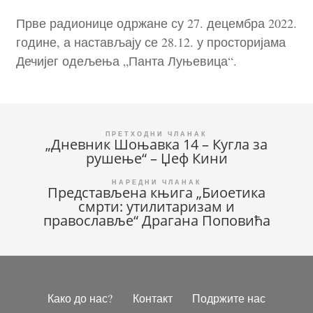
Прве радионице одржане су 27. децембра 2022.
године, а настављају се 28.12. у просторијама
Дечијег одељења „Панта Луњевица“.
Кретање
„Дневник Шоњавка 14 – Кугла за
рушење“ – Џеф Кини
чланка
Представљена књига „Биоетика
смрти: утилитаризам и
православље“ Драгана Поповића
Како до нас?
Контакт
Подржите нас