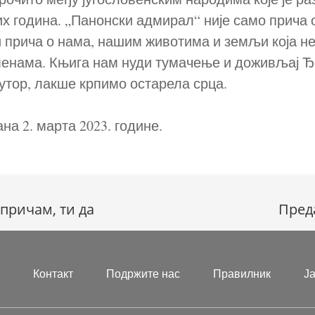
их година. „Панонски адмирал“ није само прича
 прича о нама, нашим животима и земљи која не
менама. Књига нам нуди тумачење и доживљај 
 аутор, лакше крпимо остарела срца.
на 2. марта 2023. године.
 причам, ти да
Пред
?
Контакт
Подржите нас
Правилник
Ј