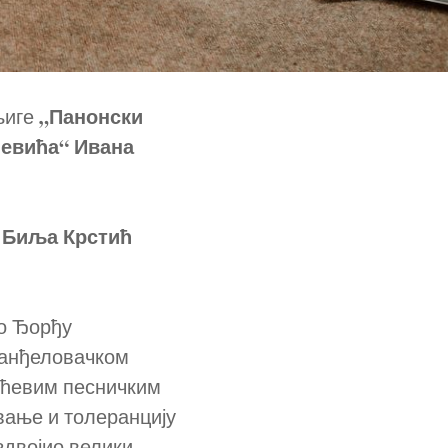
„Панонски
њиге
евића“ Ивана
Биља Крстић
и
 о Ђорђу
ранђеловачком
ићевим песничким
вање и толеранцију
здвојио велики