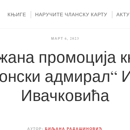
КЊИГЕ
НАРУЧИТЕ ЧЛАНСКУ КАРТУ
АКТ
МАРТ 6, 2023
жана промоција к
онски адмирал“ 
Ивачковића
АУТОР:
БИЉАНА РАДАШИНОВИЋ