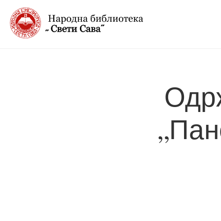
Одр
„Пан