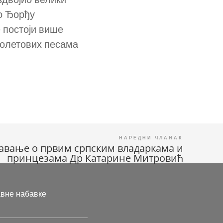
 о Ђорђу
 постоји више
Ђолетових песама
авање о првим српским владаркама и
принцезама Др Катарине Митровић
авне набавке