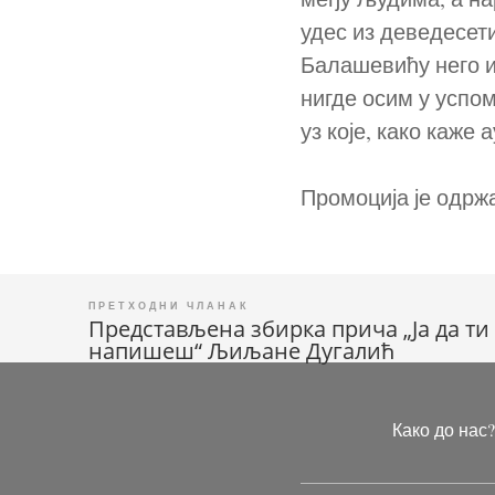
удес из деведесет
Балашевићу него и
нигде осим у успо
уз које, како каже
Промоција је одржа
Представљена збирка прича „Ја да ти
Кретање
напишеш“ Љиљане Дугалић
чланка
Како до нас