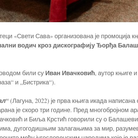
теци «Свети Сава» организована је промоција к
ални водич кроз дискографију Ђорђа Балаш
Иван Ивачковић
поводом били су
, аутор књиге 
аза“ и „Бистрика“).
ал“
(Лагуна, 2022) је прва књига икада написана
рана је скоро три године. Пред многобројном а
ачковић и Биља Крстић говорили су о Балашев
има, дугогодишњим залагањима за мир, разуме
рочито међу југословенским народима које је ра