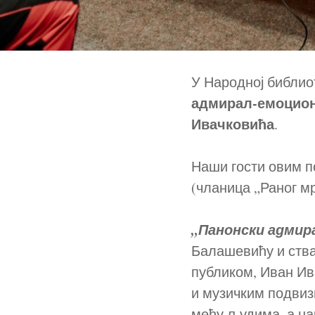
У Народној библио
адмирал-емоцион
Ивачковића
.
Наши гости овим 
(чланица „Раног мр
„Панонски адмир
Балашевићу и ства
публиком, Иван Ив
и музичким подвиз
међу људима, а на