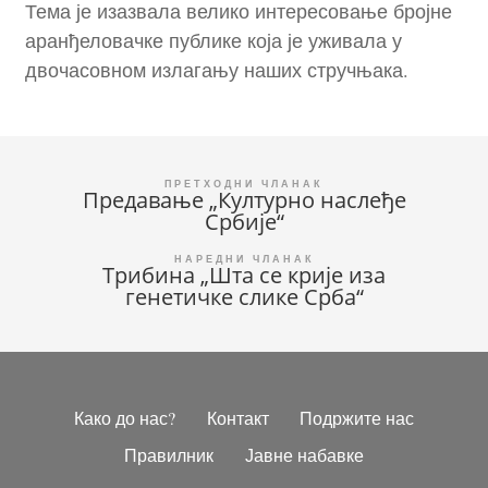
Тема је изазвала велико интересовање бројне
аранђеловачке публике која је уживала у
двочасовном излагању наших стручњака.
Кретање
Предавање „Културно наслеђе
Србије“
чланка
Трибина „Шта се крије иза
генетичке слике Срба“
Како до нас?
Контакт
Подржите нас
Правилник
Јавне набавке