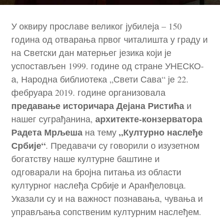
У оквиру прославе великог јубилеја – 150
година од отварања првог читалишта у граду и
на Светски дан матерњег језика који је
успостављен 1999. године од стране УНЕСКО-
а, Народна библиотека „Свети Сава“ је 22.
фебруара 2019. године организовала
предавање историчара Дејана Ристића
и
архитекте-конзерватора
нашег суграђанина,
Радета Мрљеша
„Културно наслеђе
на тему
Србије“
. Предавачи су говорили о изузетном
богатству наше културне баштине и
одговарали на бројна питања из области
културног наслеђа Србије и Аранђеловца.
Указали су и на важност познавања, чувања и
управљања сопственим културним наслеђем.