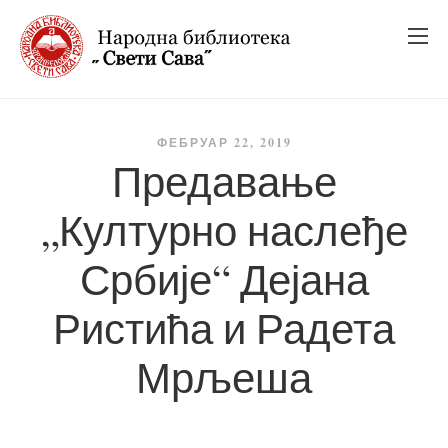
_
_
_
ФЕБРУАР 22, 2019
Предавање
„Културно наслеђе
Србије“ Дејана
Ристића и Радета
Мрљеша