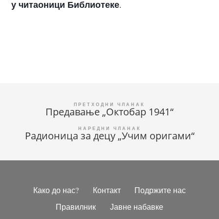
у читаоници Библиотеке
.
Кретање
Предавање „Октобар 1941“
чланка
Радионица за децу „Учим оригами“
Како до нас?
Контакт
Подржите нас
Правилник
Јавне набавке