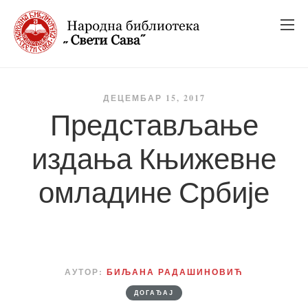
_
_
_
ДЕЦЕМБАР 15, 2017
Представљање
издања Књижевне
омладине Србије
АУТОР:
БИЉАНА РАДАШИНОВИЋ
ДОГАЂАЈ