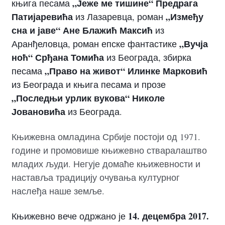
„Јеже ме тишине“ Предрага
књига песама
Патијаревића
„Између
из Лазаревца, роман
сна и јаве“ Ане Блажић Максић
из
„Вучја
Аранђеловца, роман епске фантастике
ноћ“ Срђана Томића
из Београда, збирка
„Право на живот“ Илинке Марковић
песама
из Београда и књига песама и прозе
„Последњи урлик вукова“ Николе
Јовановића
из Београда.
Књижевна омладина Србије постоји од 1971.
године и промовише књижевно стваралаштво
младих људи. Негује домаће књижевности и
наставља традицију очувања културног
наслеђа наше земље.
14. децембра 2017.
Књижевно вече одржано је