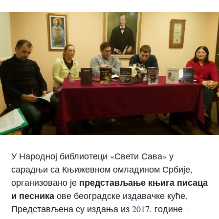
У Народној библиотеци «Свети Сава» у
сарадњи са Књижевном омладином Србије,
представљање књига писаца
организовано је
и песника
ове београдске издавачке куће.
Представљена су издања из 2017. године –