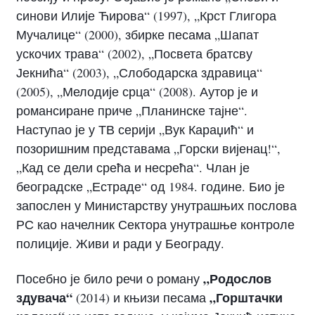
синови Илије Ћирова“ (1997), „Крст Глигора
Мучалице“ (2000), збирке песама „Шапат
ускочих трава“ (2002), „Посвета братсву
Јекнића“ (2003), „Слободарска здравица“
(2005), „Мелодије срца“ (2008). Аутор је и
романсиране приче „Планинске тајне“.
Наступао је у ТВ серији „Вук Караџић“ и
позоришним представама „Горски вијенац!“,
„Кад се дели срећа и несрећа“. Члан је
београдске „Естраде“ од 1984. године. Био је
запослен у Министарству унутрашњих послова
РС као начелник Сектора унутрашње контроле
полиције. Живи и ради у Београду.
„Родослов
Посебно је било речи о роману
здувача“
„Горштачки
(2014) и књизи песама