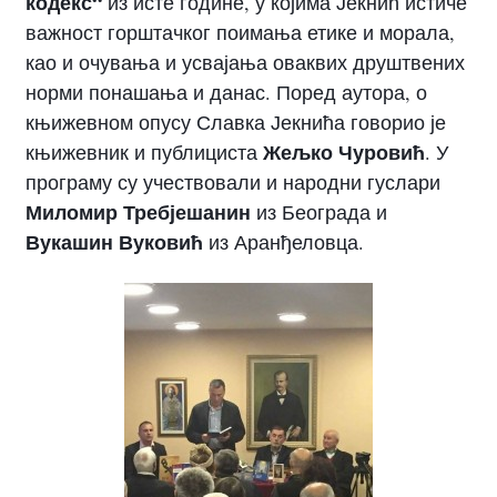
кодекс“
из исте године, у којима Јекнић истиче
важност горштачког поимања етике и морала,
као и очувања и усвајања оваквих друштвених
норми понашања и данас. Поред аутора, о
књижевном опусу Славка Јекнића говорио је
Жељко Чуровић
књижевник и публициста
. У
програму су учествовали и народни гуслари
Миломир Требјешанин
из Београда и
Вукашин Вуковић
из Аранђеловца.