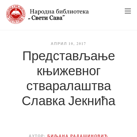
_
_
_
АПРИЛ 10, 2017
Представљање
књижевног
стваралаштва
Славка Јекнића
АУТОР:
БИЉАНА РАДАШИНОВИЋ