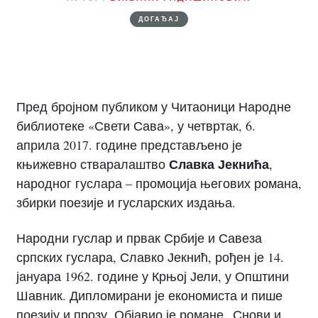
ДОГАЂАЈ
Пред бројном публиком у Читаоници Народне
библиотеке «Свети Сава», у четвртак, 6.
априла 2017. године представљено је
Славка Јекнића
књижевно стваралаштво
,
народног гуслара – промоција његових романа,
збирки поезије и гусларских издања.
Народни гуслар и првак Србије и Савеза
српских гуслара, Славко Јекнић, рођен је 14.
јануара 1962. године у Крњој Јели, у Општини
Шавник. Дипломирани је економиста и пише
поезију и прозу. Објавио је романе „Снови и