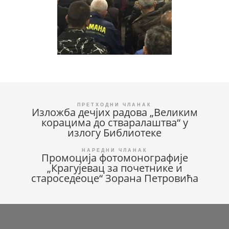
Кретање
Изложба дечјих радова „Великим
корацима до стваралаштва“ у
чланка
излогу Библиотеке
Промоција фотомонографије
„Крагујевац за почетнике и
староседеоце“ Зорана Петровића