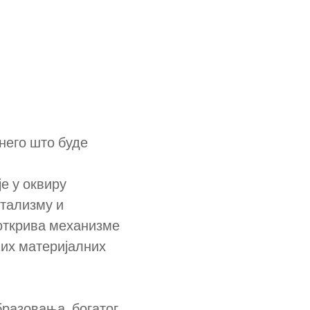
него што буде
е у оквиру
итализму и
открива механизме
них м
атеријалних
бразовања, богатог