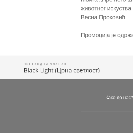
животног искуства
Весна Проковић.
Промоција је одржа
Black Light (Црна светлост)
Кретање
чланка
Како до нас