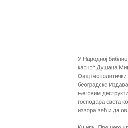
У Народној библио
касно“ Душана Ми
Овај геополитички 
београдске Издава
његовим деструкти
господара света ко
извора већ и да ов
Књига „Пре него шт