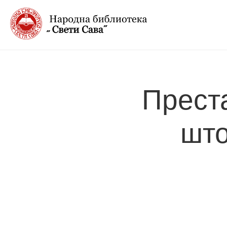
Прест
што