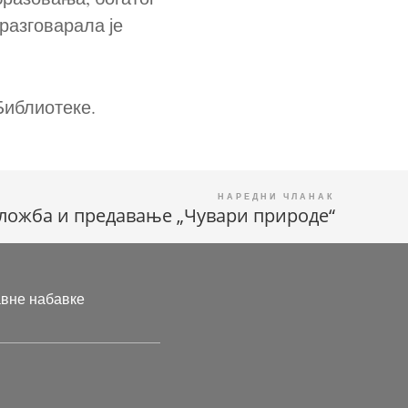
разговарала је
 Библиотеке.
ложба и предавање „Чувари природе“
авне набавке