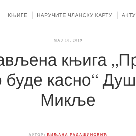
КЊИГЕ
НАРУЧИТЕ ЧЛАНСКУ КАРТУ
АКТ
МАЈ 10, 2019
ављена књига „Пр
 буде касно“ Ду
Микље
АУТОР:
БИЉАНА РАДАШИНОВИЋ