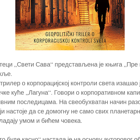
теци „Свети Сава“ представљена је књига „Пре 
кље.
трилер о корпорацијској контроли света изашао ј
чке куће „Лагуна“. Говори о корпоративном кап
вним последицама. На свеобухватан начин раз
ји настоје да се домогну не само свих планетар
ладају умом и бићем човека.
о буде касно“ настала је на основу ауторовог о