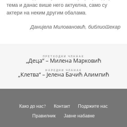
тема и данас више него актуелна, само су
актери на неким другим обалама.
Данијела Миловановић, библиотекар
Кретање
„Деца“ – Милена Марковић
чланка
„Клетва“ – Јелена Бачић Алимпић
Како до нас?
Контакт
Подржите нас
Правилник
Јавне набавке