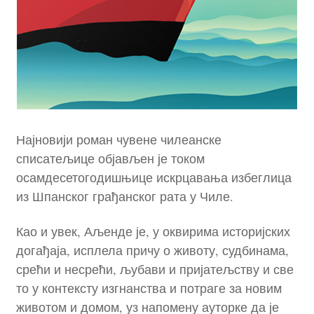
Најновији роман чувене чилеанске
списатељице објављен је током
осамдесетогодишњице искрцавања избеглица
из Шпанског грађанског рата у Чиле.
Као и увек, Аљенде је, у оквирима историјских
догађаја, исплела причу о животу, судбинама,
срећи и несрећи, љубави и пријатељству и све
то у контексту изгнанства и потраге за новим
животом и домом, уз напомену ауторке да је