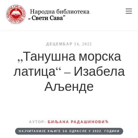
_
_
_
ДЕЦЕМБАР 14, 2022
„Танушна морска
латица“ – Изабела
Аљенде
АУТОР:
БИЉАНА РАДАШИНОВИЋ
НАЈЧИТАНИЈЕ КЊИГЕ ЗА ОДРАСЛЕ У 2022. ГОДИНИ