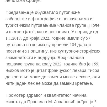
лепотама Србије.
Предавање је обухватило путописне
забелешке и фотографије о пешачењима и
туристичким путовањима чланова групе „Прле
и његово јато“, као и пешацима. У периоду од
1.1.2017. до краја 2022. године имали су 57
путовања на којима су провели 104 дана и
посетили 51 општину, низ културно-историјских
знаменитости и подручја. Број чланова
пешачке групе на крају 2022. године био је 155.
Њихов мото је цитат француског лекара Тисоа
да кретање може да замени многе лекове, али
нити један лек не може да замени кретање.
Промотер здравог и квалитетног начина
живота др Првослав М. Јовановић рођен је 3.