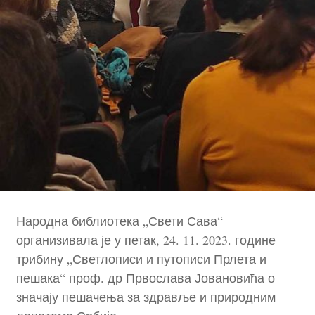
Народна библиотека „Свети Сава“
организивала је у петак, 24. 11. 2023. године
трибину „Светлописи и путописи Прлета и
пешака“ проф. др Првослава Јовановића о
значају пешачења за здравље и природним