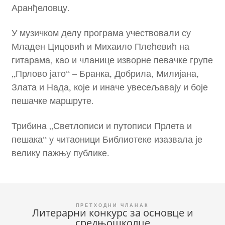
Аранђеловцу.
У музичком делу програма учествовали су
Младен Цицовић и Михаило Плећевић на
гитарама, као и чланице изворне певачке групе
„Прлово јато“ – Бранка, Добрила, Милијана,
Злата и Нада, које и иначе увесељавају и боје
пешачке маршруте.
Трибина „Светлописи и путописи Прлета и
пешака“ у читаоници Библиотеке изазвала је
велику пажњу публике.
Кретање
Литерарни конкурс за основце и
средњошколце