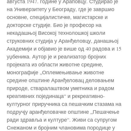
августа 1947. године у Араповцу. Студирао је
на Универзитету у Београду, где је завршио
основне, специјалистичке, магистарске и
докторске студије. Био је професор на
некадашњој Високој технолошкој школи
струковних студија у Аранђеловцу, данашњој
Академији и објавио је више од 40 радова и 15
уџбеника. Аутор је и реализатор бројних
пројеката из области животне средине,
монографије „Оплемењивање животне
средине општине Аранђеловац деловањем
природе, стваралаштвом уметника и радом
креативних појединаца“ и рекреативно-
културног приручника са пешачким стазама на
подручју аранђеловачке општине „Пешачење
ради здравља и културе“. Живи са супругом
Снежаном и бројним члановима породице у