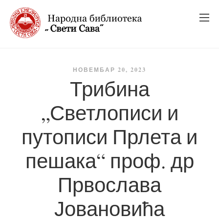
_
_
_
НОВЕМБАР 20, 2023
Трибина
„Светлописи и
путописи Прлета и
пешака“ проф. др
Првослава
Јовановића