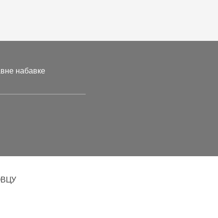
авне набавке
ОВЦУ