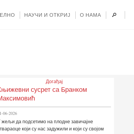
УЕЛНО
НАУЧИ И ОТКРИЈ
О НАМА
Догађај
Књижевни сусрет са Бранком
Максимовић
1-06-2026
 жељи да подсетимо на плодне завичајне
твараоце који су нас задужили и који су својом