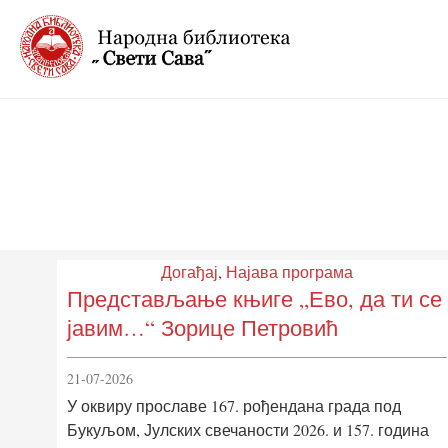
Догађај
,
Најава програма
Представљање књиге „Ево, да ти се
јавим…“ Зорице Петровић
21-07-2026
У оквиру прославе 167. рођендана града под
Букуљом, Јулских свечаности 2026. и 157. година