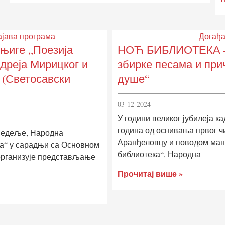
јава програма
Догађа
њиге „Поезија
НОЋ БИБЛИОТЕКА –
дреја Мирицког и
збирке песама и при
 (Светосавски
душе“
03-12-2024
У години великог јубилеја к
година од оснивања првог ч
 недеље, Народна
Аранђеловцу и поводом ман
а“ у сарадњи са Основном
библиотека“, Народна
организује представљање
Прочитај више »