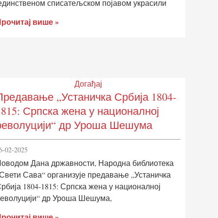
единственом списатељском појавом украсили
рочитај више »
Догађај
Предавање „Устаничка Србија 1804-
1815: Српска жена у националној
револуцији“ др Уроша Шешума
6-02-2025
оводом Дана државности, Народна библиотека
Свети Сава“ организује предавање „Устаничка
рбија 1804-1815: Српска жена у националној
еволуцији“ др Уроша Шешума,
рочитај више »