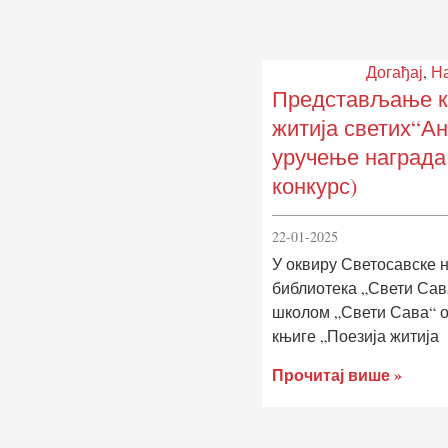
Догађај
,
На
Представљање к
житија светих“Ан
уручење награда
конкурс)
22-01-2025
У оквиру Светосавске
библиотека „Свети Сав
школом „Свети Сава“ 
књиге „Поезија житија
Прочитај више »