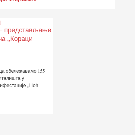
ј
 представљање
ча „Кораци
ада обележавамо 155
италишта у
ифестације „Ноћ