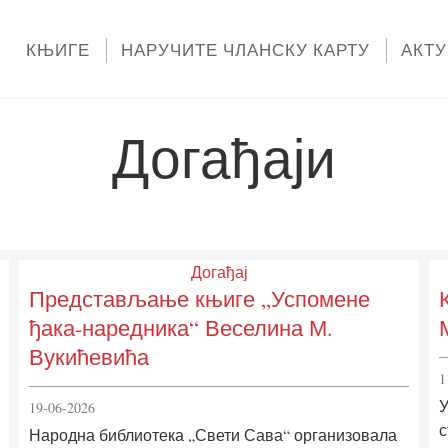
КЊИГЕ
НАРУЧИТЕ ЧЛАНСКУ КАРТУ
АКТ
Догађаји
Догађај
Представљање књиге „Успомене
ђака-наредника“ Веселина М.
Вукићевића
1
У
19-06-2026
с
Народна библиотека „Свети Сава“ организовала