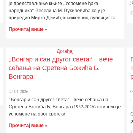
ј
је представљање књиге „Успомене ђака-
наредника“ Веселина М. Вукићевића коју је
П
приредио Мирко Демић, књижевник, публициста
Прочитај више »
Догађај
„Вонгар и сан другог света“ – вече
сећања на Сретена Божића Б.
Вонгара
27-04-2026
0
"Вонгар и сан другог света" - вече сећања на
П
Сретена Божића Б. Вонгара (1932-2026) оживело је
„
успомене на овог светски
С
р
Прочитај више »
П