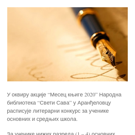
У оквиру акције “Месец књиге 2020” Народна
библиотека “Свети Сава” у Аранђеловцу
расписује литерарни конкурс за ученике
основних и средњих школа.
За ученике нижих разреда (1 – 4) основних