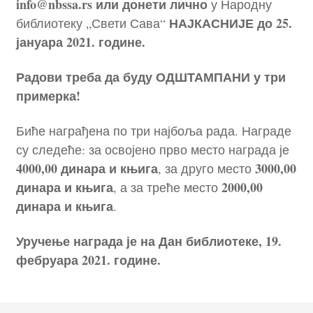
info@nbssa.rs или донети лично
у Народну
НАЈКАСНИЈЕ до 25.
библиотеку „Свети Сава“
јануара 2021. године.
Радови треба да буду ОДШТАМПАНИ у три
примерка!
Биће награђена по три најбоља рада. Награде
су следеће: за освојено прво место награда је
4000,00 динара и књига
3000,00
, за друго место
динара и књига
2000,00
, а за треће место
динара и књига
.
Уручење награда је на Дан библиотеке, 19.
фебруара 2021. године.