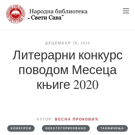
_
_
_
ДЕЦЕМБАР 28, 2020
Литерарни конкурс
поводом Месеца
књиге 2020
АУТОР:
ВЕСНА ПРОКОВИЋ
КОНКУРСИ
НЕКАТЕГОРИЗОВАНО
ТАКМИЧЕЊА