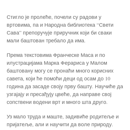
Стигло је пролеће, почели су радови у
вртовима, па и Народна библиотека “Свети
Сава” препоручује приручник који би сваки
мали баштован требало да има.
Према текстовима Франческе Маса и по
илустрацијама Марка Ферариса у Малом
баштовану могу се пронаћи много корисних
савета, који ће помоћи деци од осам до 10
година да засаде своју прву башту. Научиће да
узгајају и пресађују цвеће, да направе свој
сопствени водени врт и много шта друго.
Уз мало труда и маште, задивиће родитеље и
пријатеље, али и научити да воле природу.