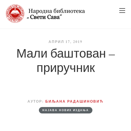
_
_
_
АПРИЛ 17, 2019
Мали баштован –
приручник
АУТОР:
БИЉАНА РАДАШИНОВИЋ
НАЈАВА НОВИХ ИЗДАЊА