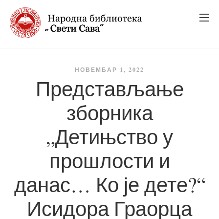
_
_
_
НОВЕМБАР 1, 2022
Представљање
зборника
„Детињство у
прошлости и
данас… Ко је дете?“
Исидора Граорца