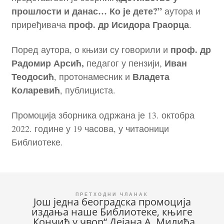
прошлости и данас… Ко је дете?”
аутора и
проф. др Исидора Граорца
приређивача
.
проф. др
Поред аутора, о књизи су говорили и
Радомир Арсић,
Иван
педагог у пензији,
Теодосић
Владета
, протонамесник и
Коларевић
, публициста.
Промоција зборника одржана је 13. октобра
2022. године у 19 часова, у читаоници
Библиотеке.
Кретање
Још једна београдска промоција
издања наше Библиотеке, књиге
чланка
„Кончић у чвор“ Дејана А. Милића