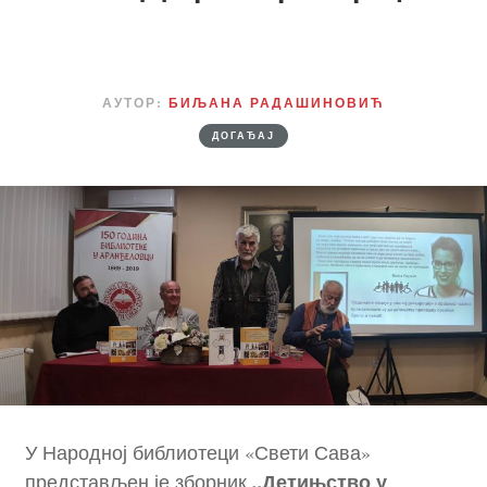
АУТОР:
БИЉАНА РАДАШИНОВИЋ
ДОГАЂАЈ
У Народној библиотеци «Свети Сава»
„Детињство у
представљен је зборник