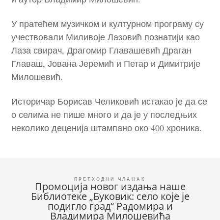
У пратећем музичком и културном програму су
учествовали Миливоје Лазовић познатији као
Лаза свирач, Драгомир Главашевић Драган
Главаш, Јована Јеремић и Петар и Димитрије
Милошевић.
Историчар Борисав Челиковић истакао је да се
о селима не пише много и да је у последњих
неколико деценија штампано око 400 хроника.
Кретање
Промоција новог издања наше
Библиотеке „Буковик: село које је
чланка
подигло град“ Радомира и
Владимира Милошевића