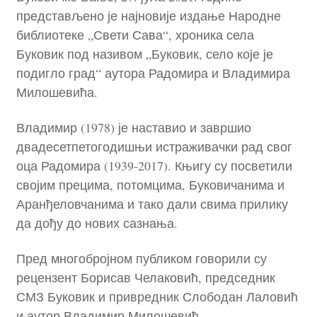
представљено је најновије издање Народне
библиотеке „Свети Сава“, хроника села
Буковик под називом „Буковик, село које је
подигло град“ аутора Радомира и Владимира
Милошевића.
Владимир (1978) је наставио и завршио
двадесетпетогодишњи истраживачки рад свог
оца Радомира (1939-2017). Књигу су посветили
својим прецима, потомцима, Буковичанима и
Аранђеловчанима и тако дали свима прилику
да дођу до нових сазнања.
Пред многобројном публиком говорили су
рецензент Борисав Челаковић, председник
СМЗ Буковик и привредник Слободан Лаловић
и аутор Владимир Милошевић.