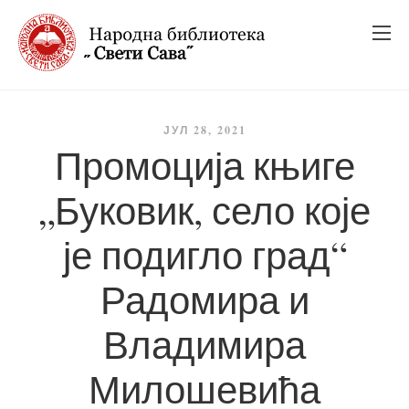
_
_
_
ЈУЛ 28, 2021
Промоција књиге
„Буковик, село које
је подигло град“
Радомира и
Владимира
Милошевића