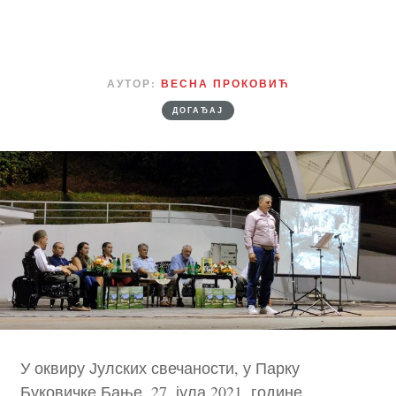
АУТОР:
ВЕСНА ПРОКОВИЋ
ДОГАЂАЈ
У оквиру Јулских свечаности, у Парку
Буковичке Бање, 27. јула 2021. године