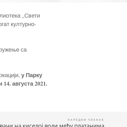
блиотека „Свети
гат културно-
дружење са
у Парку
окацији,
 и 14. августа 2021.
вачи на киселој води међу платанима