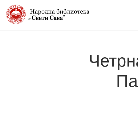
Четрн
Па