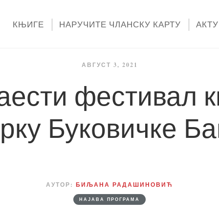
КЊИГЕ
НАРУЧИТЕ ЧЛАНСКУ КАРТУ
АКТ
АВГУСТ 3, 2021
аести фестивал к
рку Буковичке Б
АУТОР:
БИЉАНА РАДАШИНОВИЋ
НАЈАВА ПРОГРАМА