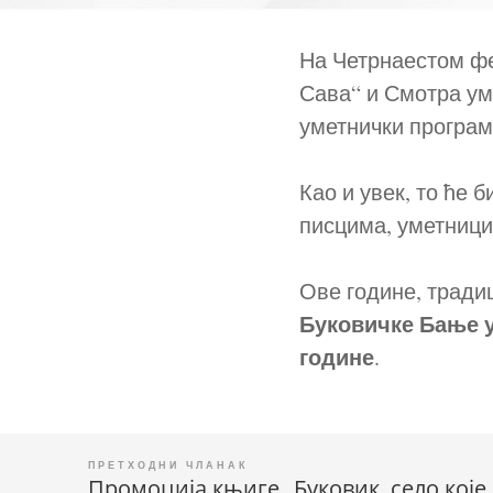
На Четрнаестом фе
Сава“ и Смотра ум
уметнички програм,
Као и увек, то ће
писцима, уметници
Ове године, тради
Буковичке Бање 
године
.
Промоција књиге „Буковик, село које 