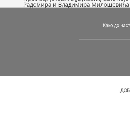
Кретање
Радомира и Владимира Милошевића
чланка
Како до нас
ДОБ