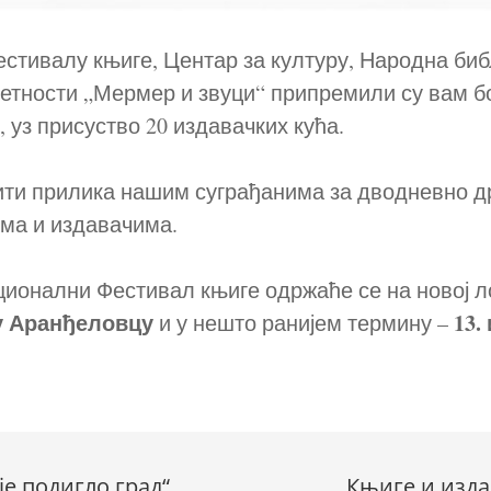
стивалу књиге, Центар за културу, Народна би
етности „Мермер и звуци“ припремили су вам бо
 уз присуство 20 издавачких кућа.
 бити прилика нашим суграђанима за дводневно 
ма и издавачима.
ционални Фестивал књиге одржаће се на новој л
у Аранђеловцу
13.
и у нешто ранијем термину –
је подигло град“
Књиге и изда