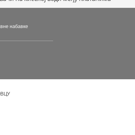
авне набавке
ОВЦУ