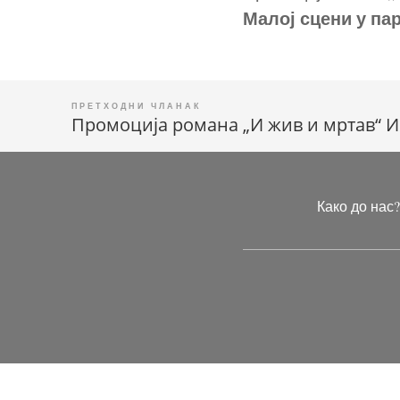
Малој сцени у па
Промоција романа „И жив и мртав“ И
Кретање
чланка
Како до нас