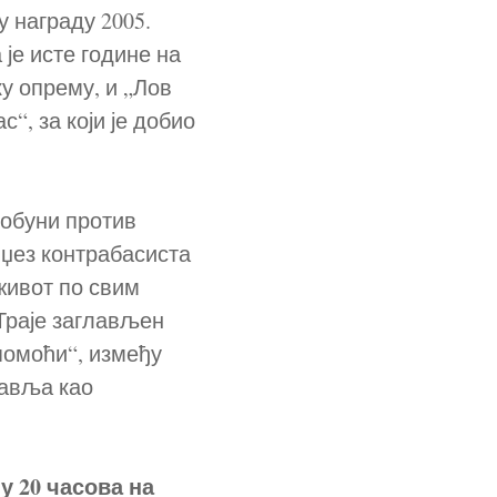
 награду 2005.
 је исте године на
у опрему, и „Лов
“, за који је добио
побуни против
е џез контрабасиста
 живот по свим
Траје заглављен
помоћи“, између
тавља као
 у 20 часова на