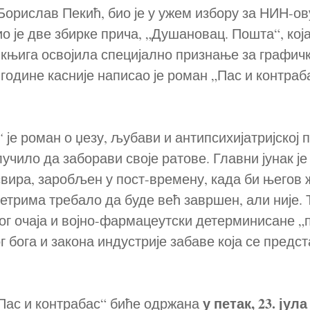
орислав Пекић, био је у ужем избору за НИН-ову
ио је две збирке прича, „Душановац. Пошта“, која
 књига освојила специјално признање за графичк
 године касније написао је роман „Пас и контрабас
“
је роман о џезу, љубави и антипсихијатријској 
лучило да заборави своје ратове. Главни јунак ј
 свира, заробљен у пост-времену, када би његов
трима требало да буде већ завршен, али није. 
ог очаја и војно-фармацеутски детерминисане „
 бога и закона индустрије забаве која се предс
у петак, 23. јула
Пас и контрабас“ биће одржана