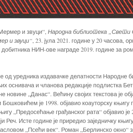
Мермер и звуци“,
Народна библиотека „Свети 
р и звуци“
, 23. јула 2021. године у 20 часова, о
, добитника НИН-ове награде 2019. године за ро
н је од уредника издавачке делатности Народне б
их оснивача и чланова редакције подлистка Бето
 новине „Данас“. Већину својих текстова је обј
м Бошковићем је 1998. објавио коауторску књигу
њигу „Предосећање грађанског рата“ објавио је 2
ји Реч. Исте године је приредио заједничку књи
асловом „Псећи век“. Роман „Берлинско окно“ за