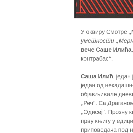
У оквиру Смотре „
уметности „Мерме
вече Саше Илића
контрабас“.
Саша Илић
, једа
један од некадашњ
објављивале дневне
„Реч“. Са Драгано
„Одисеј“. Прозну к
прву књигу у едици
приповедача под н