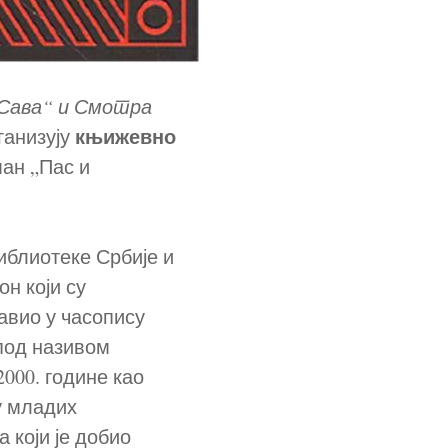
Сава“ и Смотра
књижевно
рганизују
ман „Пас и
иблиотеке Србије и
н који су
авио у часопису
 под називом
000. године као
гу младих
 који је добио