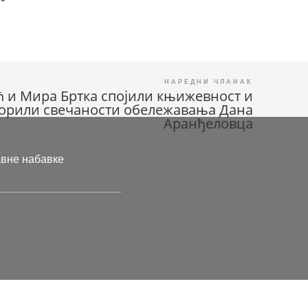
 и Мира Бртка спојили књижевност и
ворили свечаности обележавања Дана
Аранђеловца
авне набавке