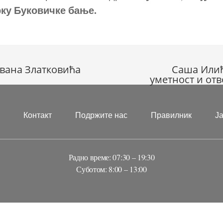
рку Буковичке бање.
вана Златковића
Саша Илић
уметност и от
?
Контакт
Подржите нас
Правилник
Ј
Радно време: 07:30 – 19:30
Суботом: 8:00 – 13:00