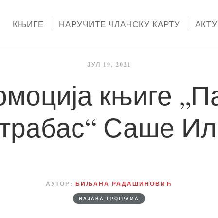
КЊИГЕ
НАРУЧИТЕ ЧЛАНСКУ КАРТУ
АКТ
ЈУЛ 19, 2021
моција књиге „П
нтрабас“ Саше Ил
АУТОР:
БИЉАНА РАДАШИНОВИЋ
НАЈАВА ПРОГРАМА