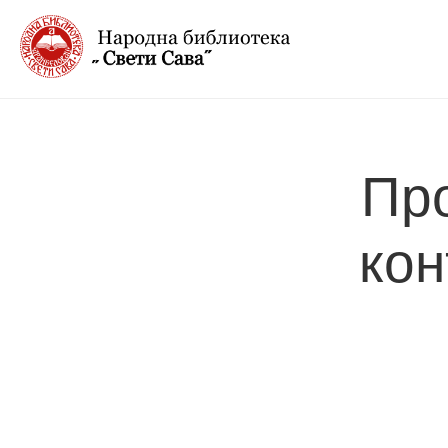
Про
ко