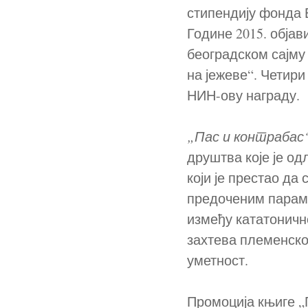
стипендију фонда Б
Године 2015. објав
београдском сајму
на јежеве“. Четири
НИН-ову награду.
„Пас и контрабас
друштва које је од
који је престао да
предоченим параме
између кататоничн
захтева племенског
уметност.
Промоција књиге „