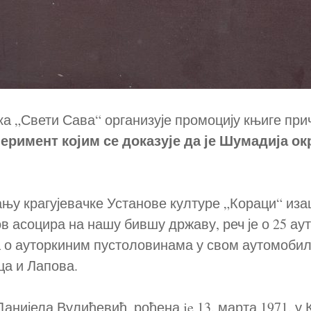
а „Свети Сава“ организује промоцију књиге пр
еримент којим се доказује да је Шумадија ок
ању крагујевачке Установе културе „Кораци“ иза
в асоцира на нашу бившу државу, реч је о 25 ау
 о ауторкиним пустоловинама у свом аутомобил
а и Лапова.
анијела Вулићевић, рођена je 13. марта 1971. у 