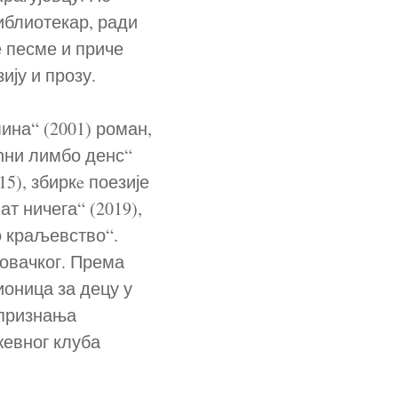
иблиотекар, ради
 песме и приче
ју и прозу.
мина“ (2001) роман,
ћни лимбо денс“
5), збиркe поезије
ат ничега“ (2019),
о краљевство“.
Совачког. Према
ионица за децу у
 признања
жевног клуба