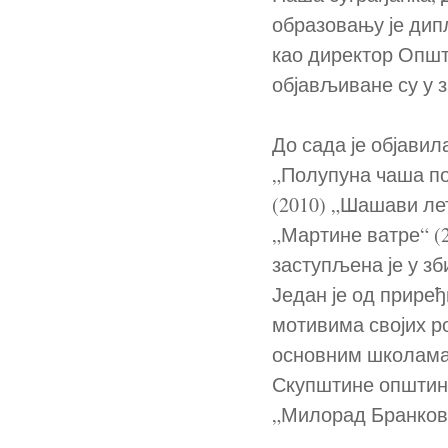
образовању је дип
као директор Општ
објављиване су у 
До сада је објавил
„Полупуна чаша по
(2010) „Шашави лет
„Мартине ватре“ (2
заступљена је у з
Један је од прире
мотивима својих р
основним школама 
Скупштине општине
„Милорад Бранков