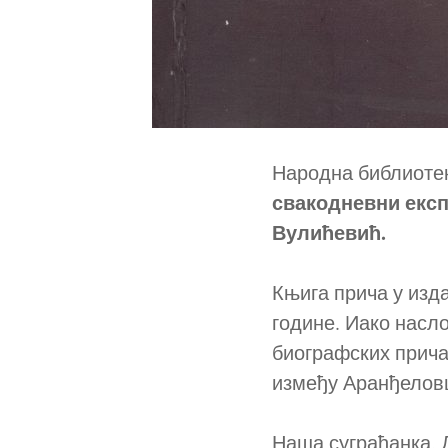
Народна библиотек
свакодневни експ
Вулићевић.
Књига прича у изд
године. Иако насло
биографских прича
између Аранђеловц
Наша суграђанка, Д