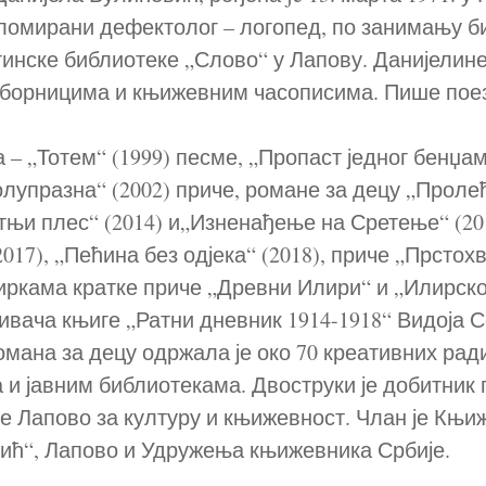
ломирани дефектолог – логопед, по занимању б
инске библиотеке „Слово“ у Лапову. Данијелине
зборницима и књижевним часописима. Пише поези
а – „Тотем“ (1999) песме, „Пропаст једног бенџа
лупразна“ (2002) приче, романе за децу „Проле
њи плес“ (2014) и„Изненађење на Сретење“ (201
017), „Пећина без одјека“ (2018), приче „Прстохв
биркама кратке приче „Древни Илири“ и „Илирск
ђивача књиге „Ратни дневник 1914-1918“ Видоја 
омана за децу одржала је око 70 креативних рад
и јавним библиотекама. Двоструки је добитник
 Лапово за културу и књижевност. Члан је Књи
ић“, Лапово и Удружења књижевника Србије.