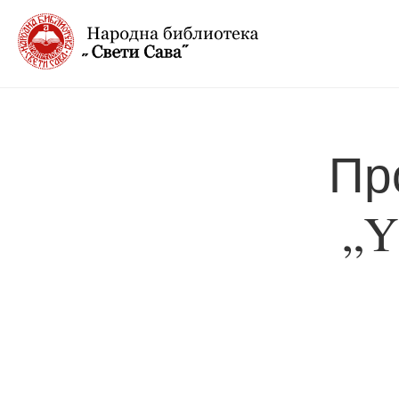
Пр
„Y