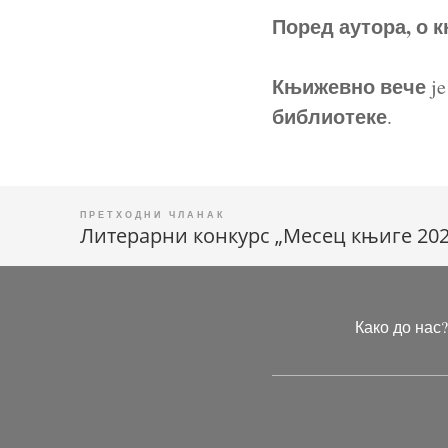
Поред аутора, о 
Књижевно вече
je
библиотеке
.
Литерарни конкурс „Месец књиге 202
Кретање
чланка
Како до нас