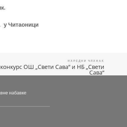
к.
а
у
Читаоници
 конкурс ОШ „Свети Сава“ и НБ „Свети
Сава“
авне набавке