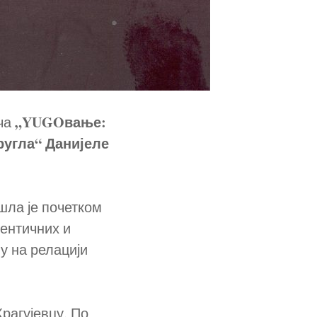
„YUGOвање:
ича
ругла“ Данијеле
шла је почетком
тентичних и
у на релацији
Крагујевцу. По