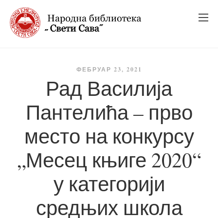
_
_
_
ФЕБРУАР 23, 2021
Рад Василија
Пантелића – прво
место на конкурсу
„Месец књиге 2020“
у категорији
средњих школа