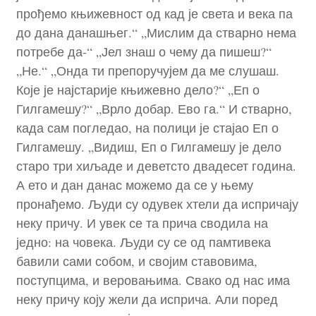
прођемо књижевност од кад је света и века па
до дана данашњег.“ „Мислим да стварно нема
потребе да-“ „Јел знаш о чему да пишеш?“
„Не.“ „Онда ти препоручујем да ме слушаш.
Које је најстарије књижевно дело?“ „Еп о
Гилгамешу?“ „Врло добар. Ево га.“ И стварно,
када сам погледао, на полици је стајао Еп о
Гилгамешу. „Видиш, Еп о Гилгамешу је дело
старо три хиљаде и деветсто двадесет година.
А ето и дан данас можемо да се у њему
пронађемо. Људи су одувек хтели да испричају
неку причу. И увек се та прича сводила на
једно: на човека. Људи су се од памтивека
бавили сами собом, и својим ставовима,
поступцима, и веровањима. Свако од нас има
неку причу коју жели да исприча. Али поред