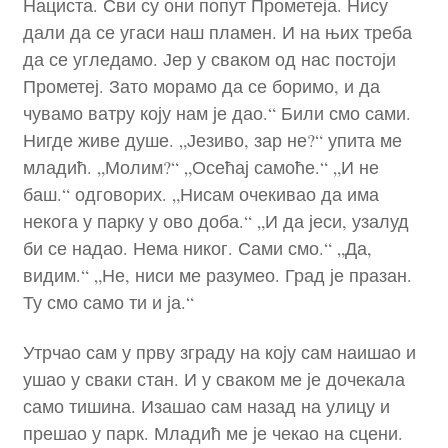
Нациста. Сви су они попут Прометеја. Нису
дали да се угаси наш пламен. И на њих треба
да се угледамо. Јер у сваком од нас постоји
Прометеј. Зато морамо да се боримо, и да
чувамо ватру коју нам је дао.“ Били смо сами.
Нигде живе душе. „Језиво, зар не?“ упита ме
младић. „Молим?“ „Осећај самоће.“ „И не
баш.“ одговорих. „Нисам очекивао да има
некога у парку у ово доба.“ „И да јеси, узалуд
би се надао. Нема никог. Сами смо.“ „Да,
видим.“ „Не, ниси ме разумео. Град је празан.
Ту смо само ти и ја.“
Утрчао сам у прву зграду на коју сам наишао и
ушао у сваки стан. И у сваком ме је дочекала
само тишина. Изашао сам назад на улицу и
прешао у парк. Младић ме је чекао на сцени.