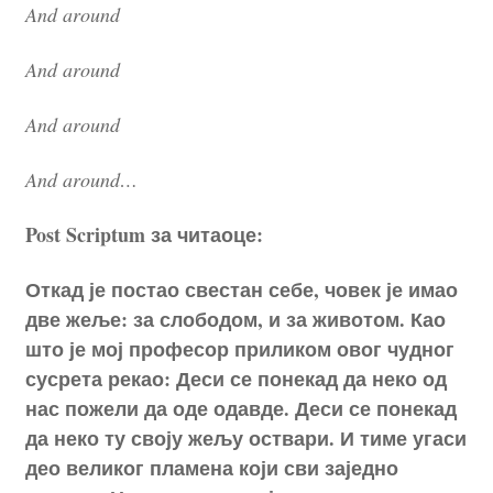
And around
And around
And around
And around…
Post
Scriptum
за читаоце:
Откад је постао свестан себе, човек је имао
две жеље: за слободом, и за животом. Као
што је мој професор приликом овог чудног
сусрета рекао: Деси се понекад да неко од
нас пожели да оде одавде. Деси се понекад
да неко ту своју жељу оствари. И тиме угаси
део великог пламена који сви заједно