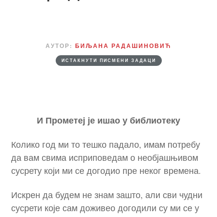
АУТОР:
БИЉАНА РАДАШИНОВИЋ
ИСТАКНУТИ ПИСМЕНИ ЗАДАЦИ
И Прометеј је ишао у библиотеку
Колико год ми то тешко падало, имам потребу
да вам свима исприповедам о необјашњивом
сусрету који ми се догодио пре неког времена.
Искрен да будем не знам зашто, али сви чудни
сусрети које сам доживео догодили су ми се у