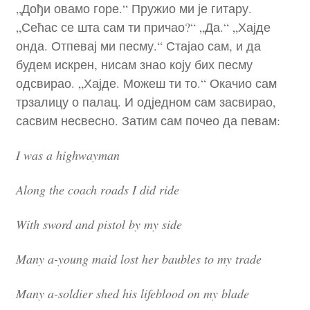
„Дођи овамо горе.“ Пружио ми је гитару.
„Сећас се шта сам ти причао?“ „Да.“ „Хајде
онда. Отпевај ми песму.“ Стајао сам, и да
будем искрен, нисам знао коју бих песму
одсвирао. „Хајде. Можеш ти то.“ Окачио сам
трзалицу о палац. И одједном сам засвирао,
сасвим несвесно. Затим сам почео да певам:
I was a highwayman
Along the coach roads I did ride
With sword and pistol by my side
Many a-young maid lost her baubles to my trade
Many a-soldier shed his lifeblood on my blade