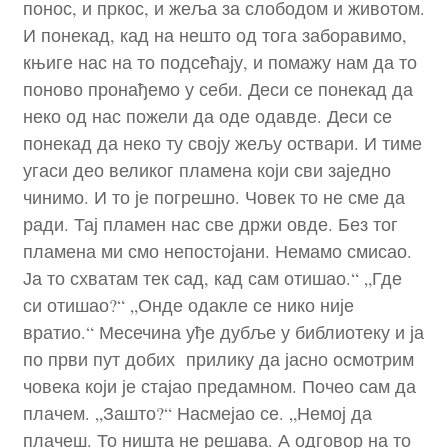
понос, и пркос, и жеља за слободом и животом.
И понекад, кад на нешто од тога заборавимо,
књиге нас на то подсећају, и помажу нам да то
поново пронађемо у себи. Деси се понекад да
неко од нас пожели да оде одавде. Деси се
понекад да неко ту своју жељу оствари. И тиме
угаси део великог пламена који сви заједно
чинимо. И то је погрешно. Човек то не сме да
ради. Тај пламен нас све држи овде. Без тог
пламена ми смо непостојани. Немамо смисао.
Ја то схватам тек сад, кад сам отишао.“ „Где
си отишао?“ „Онде одакле се нико није
вратио.“ Месечина уђе дубље у библиотеку и ја
по први пут добих прилику да јасно осмотрим
човека који је стајао предамном. Почео сам да
плачем. „Зашто?“ Насмејао се. „Немој да
плачеш. То ништа не решава. А одговор на то