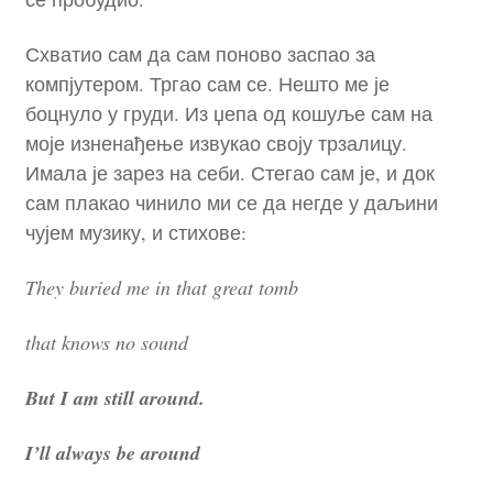
Схватио сам да сам поново заспао за
компјутером. Тргао сам се. Нешто ме је
боцнуло у груди. Из џепа од кошуље сам на
моје изненађење извукао своју трзалицу.
Имала је зарез на себи. Стегао сам је, и док
сам плакао чинило ми се да негде у даљини
чујем музику, и стихове:
They buried me in that great tomb
that knows no sound
But I am still around.
I’ll always be around