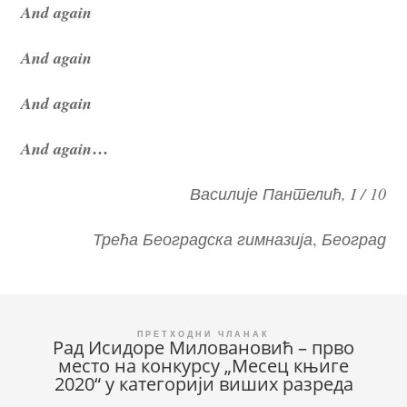
And again
And again
And again
…
And again
Василије Пантелић, I / 10
Трећа Београдска гимназија
,
Београд
Кретање
Рад Исидоре Миловановић – прво
место на конкурсу „Месец књиге
чланка
2020“ у категорији виших разреда