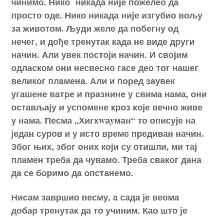
чинимо. Нико никада није пожелео да
просто оде. Нико никада није изгубио вољу
за животом. Људи желе да побегну од
нечег, и дође тренутак када не виде други
начин. Али увек постоји начин. И својим
одласком они несвесно гасе део тог нашег
великог пламена. Али и поред заувек
угашене ватре и празнине у свима нама, они
остављају и успомене кроз које вечно живе
у нама. Песма „Хигх
w
а
y
ман“ то описује на
један суров и у исто време предиван начин.
Због њих, због оних који су отишли, ми тај
пламен треба да чувамо. Треба сваког дана
да се боримо да опстанемо.
Нисам завршио песму, а сада је веома
добар тренутак да то учиним.
Као што је