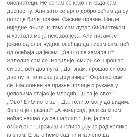
библиотеци. Не сећам се како ни када сам
доспео ту. Али зато се врло добро сећам да су
полице биле празне. Сасвим празне. Нигде
ниједне књиге. И тако сам лутао библиотеком,
и хватала ме је некаква језа. Али нисам се
јежио од оног чудног осећаја да нисам сам, већ
од осећаја да јесам. „Зашто се замараш?“
Заледио сам се. Василије, смири се. Прошао
си ово већ два пута. „Да, знам, прошао си ово
два пута, али ово је другачије.“ Окренуо сам
се. Наслоњен на празне полице с рукама у
џеповима стајао је младић. „Шта је ово?“
„Ово? Библиотека.“ „Да, толико могу да видим.
Зашто је празна?“ „А чекај сад, јеси са мном
ноћас нашао да се шалиш?“ „Не, ја сам
озбиљан.“ „Тражиш инспирацију за рад колико
ја знам. Е зато ћемо сад ти и ја лепо да