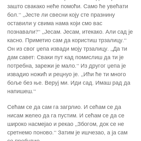
зашто свакако неће помоћи. Само ће увећати
бол.“ „Јесте ли свесни коју сте празнину
оставили у свима нама који смо вас
познавали?“ „Јесам. Јесам, итекако. Али сад је
касно. Приметио сам да користиш трзалицу.“
Он из свог џепа извади моју трзалицу. „Да ти
дам савет: Сваки пут кад помислиш да ти је
потребна, зарежи је мало.“ Из другог џепа је
извадио ножић и рецнуо је. „Ићи ће ти много
боље без ње. Веруј ми. Иди сад. Имаш рад да
напишеш.“
Сећам се да сам га загрлио. И сећам се да
нисам желео да га пустим. И сећам се да се
широко насмејао и рекао „Збогом, док се не
сретнемо поново.“ Затим је ишчезао, а ја сам
се пробудио.