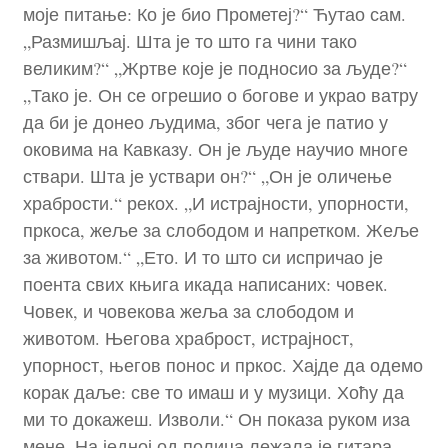
моје питање: Ко је био Прометеј?“ Ћутао сам.
„Размишљај. Шта је то што га чини тако
великим?“ „Жртве које је подносио за људе?“
„Тако је. Он се огрешио о богове и украо ватру
да би је донео људима, због чега је патио у
оковима на Кавказу. Он је људе научио многе
ствари. Шта је уствари он?“ „Он је оличење
храбрости.“ рекох. „И истрајности, упорности,
пркоса, жеље за слободом и напретком. Жеље
за животом.“ „Ето. И то што си испричао је
поента свих књига икада написаних: човек.
Човек, и човекова жеља за слободом и
животом. Његова храброст, истрајност,
упорност, његов понос и пркос. Хајде да одемо
корак даље: све то имаш и у музици. Хоћу да
ми то докажеш. Изволи.“ Он показа руком иза
мене. На једној од полица лежала је гитара.