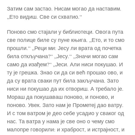
Затим сам застао. Нисам могао да наставим.
„Ето видиш. Све си схватио.“
Поново смо стајали у библиотеци. Овога пута
све полице биле су пуне књига. „Ето, и то смо
прошли.“ „Реци ми: Јесу ли врата од почетка
била откључана?“ „Јесу.“ „Значи могао сам
само да изађем?“ „Јеси. Али ниси покушао. И
ту је грешка. Знао си да си већ прошао ово, и
да су врата сваки пут била закључана. Зато
ниси ни покушао да их отвориш. А требало је.
Мораш да покушаваш поново, и поново, и
поново. Увек. Зато нам је Прометеј дао ватру.
И с том ватром је део себе усадио у сваког од
нас. Та ватра у нама је све оно о чему смо
малопре говорили: и храброст, и истрајност, и