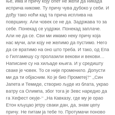
ње, има и причу коју опет не жели да никада
исприча никоме. Ту причу чува дубоко у себи. И
дођу тако ноћи кад та прича исплива на
површину. Али човек се не да. Задржава то за
себе. Понекад се уздржи. Понекад заплаче.
Али не да се. Сви ми имамо неку причу која
нас мучи, али коју не желимо да пустимо. Него
да се вратимо на оно што треба. И тако, од Епа
о Гилгамешу су пролазили векови и векови…
Написане су на хиљаде књига. И у средишту
сваке је човек. То се није променило. Допусти
ми да ти објасним. Ко је био Прометеј?“ „Син
Јапета и Темиде, створио људе из блата, украо
ватру са Олимпа, због тога је Зевс наредио да
га Хефест окује-“ „На Кавказу, где му је орао
Етон кљуцао јетру сваки дан, да, знам целу
причу. Не питам ја тебе то. Протумачи поново