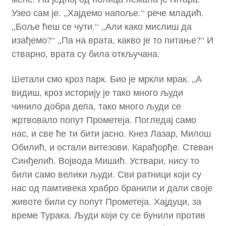
Узео сам је. „Хајдемо напоље.“ рече младић.
„Боље ћеш се чути.“ „Али како мислиш да
изађемо?“ „Па на врата, какво је то питање?“ И
стварно, врата су била откључана.
Шетали смо кроз парк. Био је мркли мрак. „А
видиш, кроз историју је тако много људи
чинило добра дела, тако много људи се
жртвовало попут Прометеја. Погледај само
нас, и све ће ти бити јасно. Кнез Лазар, Милош
Обилић, и остали витезови. Карађорђе. Стеван
Синђелић. Војвода Мишић. Уствари, нису то
били само велики људи. Сви ратници који су
нас од памтивека храбро бранили и дали своје
животе били су попут Прометеја. Хајдуци, за
време Турака. Људи који су се бунили против