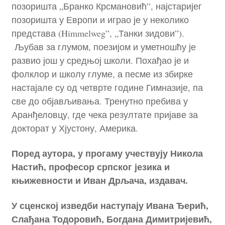
позоришта „Бранко Крсмановић”, најстаријег
позоришта у Европи и играо је у неколико
представа (Himmelweg”, „Танки зидови”).
Љубав за глумом, поезијом и уметношћу је
развио још у средњој школи. Похађао је и
фолклор и школу глуме, а песме из збирке
настајале су од четврте године Гимназије, па
све до објављивања. Тренутно пребива у
Аранђеловцу, где чека резултате пријаве за
докторат у Хјустону, Америка.
Поред аутора, у прогаму учествују Никола
Настић, професор српског језика и
књижевности и Иван Дрљача, издавач.
У сценској изведби наступају
Ивана Ђерић,
Слађана Тодоровић, Богдана Димитријевић,