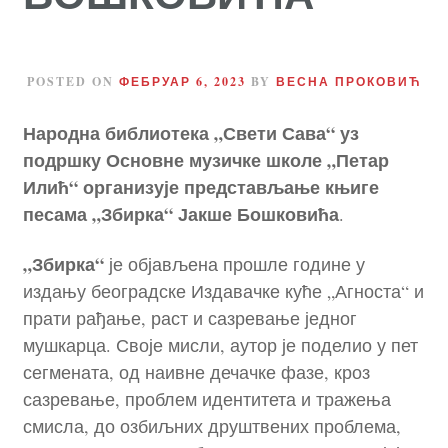
POSTED ON
ФЕБРУАР 6, 2023
BY
ВЕСНА ПРОКОВИЋ
Народна библиотека „Свети Сава“ уз
подршку Основне музичке школе „Петар
Илић“ организује
представљање књиге
песама „Збирка“ Јакше Бошковића
.
„Збирка“
је објављена прошле године у
издању београдске Издавачке куће „Агноста“ и
прати рађање, раст и сазревање једног
мушкарца. Своје мисли, аутор је поделио у пет
сегмената, од наивне дечачке фазе, кроз
сазревање, проблем идентитета и тражења
смисла, до озбиљних друштвених проблема,