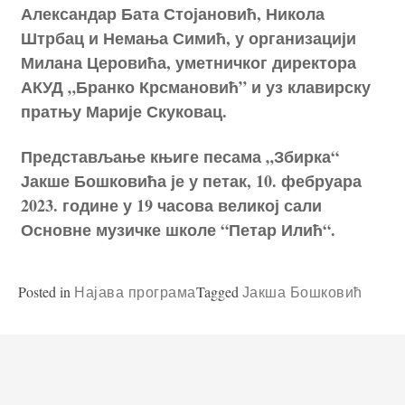
Александар Бата Стојановић, Никола
Штрбац и Немања Симић, у организацији
Милана Церовића, уметничког директора
АКУД „Бранко Крсмановић” и уз клавирску
пратњу Марије Скуковац.
Представљање књиге песама „Збирка“
Јакше Бошковића је у петак, 10. фебруара
2023. године у 19 часова великој сали
Основне музичке школе “Петар Илић“.
Posted in
Tagged
Најава програма
Јакша Бошковић