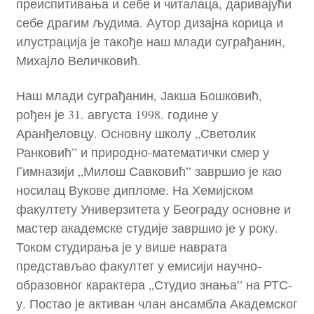
преиспитивања и себе и читалаца, даривајући
себе драгим људима. Аутор дизајна корица и
илустрација је такође наш млади суграђанин,
Михајло Величковић.
Наш млади суграђанин, Јакша Бошковић,
рођен је 31. августа 1998. године у
Аранђеловцу. Основну школу „Светолик
Ранковић” и природно-математички смер у
Гимназији „Милош Савковић” завршио је као
носилац Вукове дипломе. На Хемијском
факултету Универзитета у Београду основне и
мастер академске студије завршио је у року.
Током студирања је у више наврата
представљао факултет у емисији научно-
образовног карактера „Студио знања” на РТС-
у. Постао је активан члан ансамбла Академског