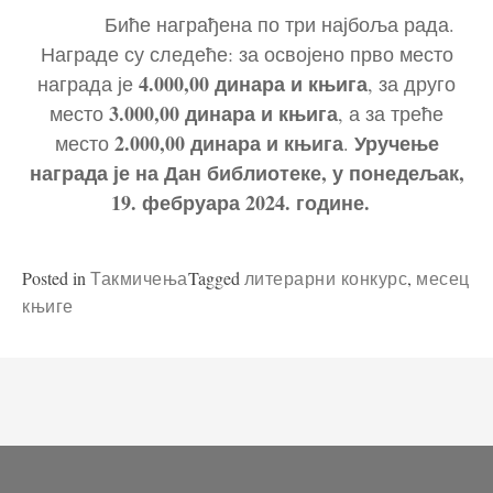
Биће награђена по три најбоља рада.
Награде су следеће: за освојено прво место
4.
000
,00
динара и књига
награда је
, за друго
3.
000
,00
динара и књига
место
, а за треће
2.
0
00
,00
динара и књига
Уручење
место
.
награда је на Дан библиотеке,
у понедељак,
19. фебруара 20
24
. године.
Posted in
Tagged
,
Такмичења
литерарни конкурс
месец
књиге