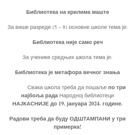
Библиотека на крилима маште
За више разреде (5 – 8) основне школе тема је:
Библиотека није само реч
За ученике средњих школа тема је:
Библиотека је метафора вечног знања
по три
Свака школа треба да пошаље
најбоља рада
Народној библиотеци
НАЈКАСНИЈЕ
до
19
.
јануара
20
24
. године.
Радови треба да буду
ОДШТАМПАНИ у три
примерка
!