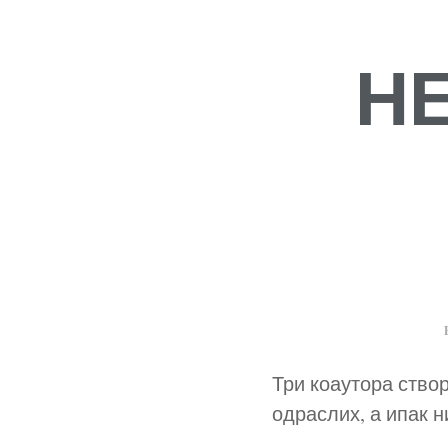
Н
Три коаутора ство
одраслих, а ипак 