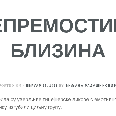
ЕПРЕМОСТИ
БЛИЗИНА
POSTED ON
ФЕБРУАР 25, 2021
BY
БИЉАНА РАДАШИНОВИ
рила су уверљиве тинејџерске ликове с емотив
нису изгубили циљну групу.