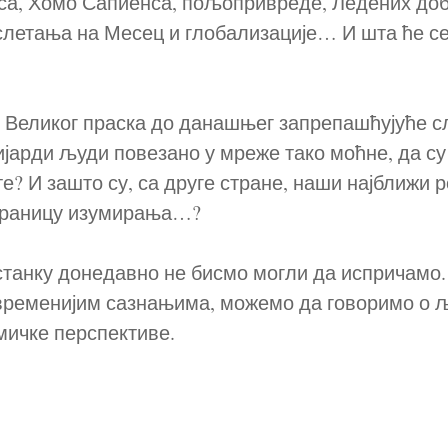
а, Хомо Сапиенса, пољопривреде, Ледених доб
слетања на Месец и глобализације… И шта ће с
д Великог праска до данашњег запрепашћујуће с
ијарди људи повезано у мреже тако моћне, да су
е? И зашто су, са друге стране, наши најближи 
 границу изумирања…?
станку донедавно не бисмо могли да испричамо.
временијим сазнањима, можемо да говоримо о 
мичке перспективе.