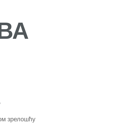
ВА
Ћ
ном зрелошћу