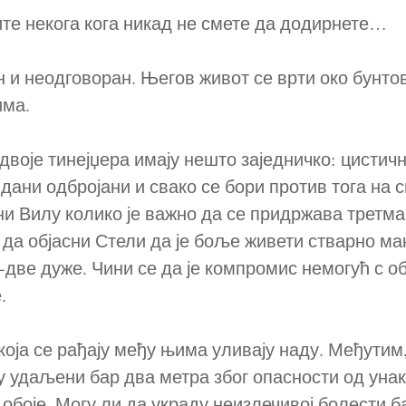
те некога кога никад не смете да додирнете…
н и неодговоран. Његов живот се врти око бунт
ма.
тинејџера имају нешто заједничко: цистичну
 дани одбројани и свако се бори против тога на с
и Вилу колико је важно да се придржава третма
да објасни Стели да је боље живети стварно мак
-две дуже. Чини се да је компромис немогућ с 
.
 рађају међу њима уливају наду. Међутим, 
у удаљени бар два метра због опасности од унак
 обоје. Могу ли да украду неизлечивој болести б