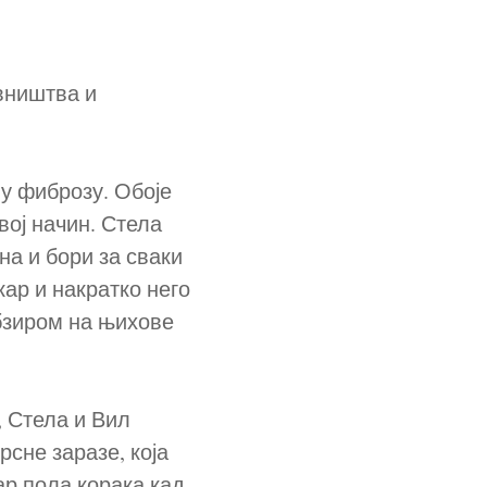
овништва и
 фиброзу. Обоје
вој начин. Стела
на и бори за сваки
ар и накратко него
обзиром на њихове
Стела и Вил
рсне заразе, која
ар пола корака кад