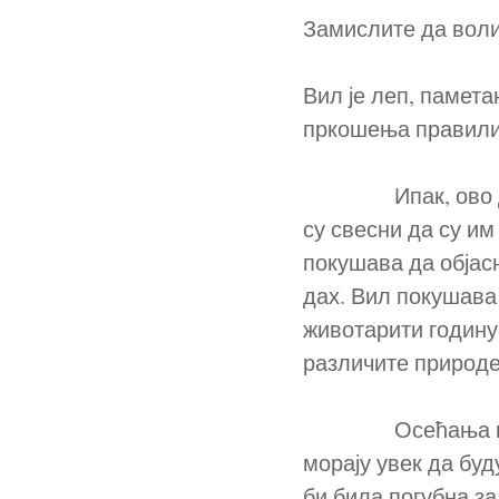
Замислите да воли
Вил је леп, памета
пркошења правили
Ипак, ово двоје 
су свесни да су им
покушава да објасн
дах. Вил покушава 
животарити годину
различите природе
Осећања која се
морају увек да буд
би била погубна за