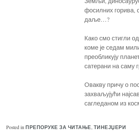
Земљи, диносаурус
фосилних горива, 
даље…?
Како смо стигли о
коме је седам мил
преобликују планет
сатерани на саму
Овакву причу о по
захваљујући најса
сагледаном из кос
Posted in
,
ПРЕПОРУКЕ ЗА ЧИТАЊЕ
ТИНЕЈЏЕРИ