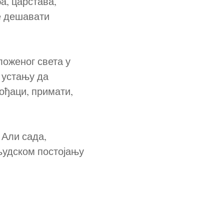
а, царстава,
е дешавати
ложеног света у
 устању да
рођаци, примати,
 Али сада,
људском постојању