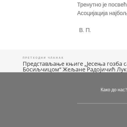
Тренутно је посве
Асоцијација најбо
В. П.
Представљање књиге „Јесења гозба 
Кретање
Босиљчицом“ Жељане Радојичић Лук
чланка
Како до нас