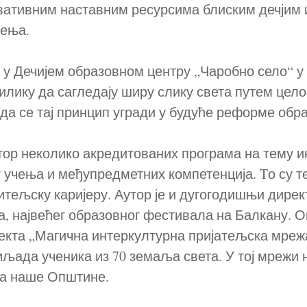
овативним наставним ресурсима блиским дечјим
чења.
 у Дечијем образовном центру „Чаробно село“ у
илику да сагледају ширу слику света путем цело
 да се тај принцип угради у будуће реформе обр
атор неколико акредитованих програма на тему 
 учења и међупредметних компетенција. Tо су те
читељску каријеру. Аутор је и дугогодишњи дире
, највећег образовног фестивала на Балкану. О
екта „Магична интеркултурна пријатељска мрежа“
иљада ученика из 70 земаља света. У тој мрежи 
ја наше Општине.