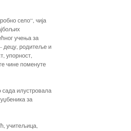
робно село“, чија
ајбољих
ећног учења за
 – децу, родитеље и
т, упорност,
ге чине поменуте
до сада илустровала
 уџбеника за
ћ, учитељица,