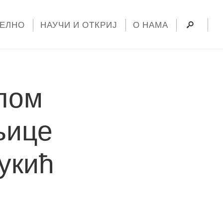
УЕЛНО
НАУЧИ И ОТКРИЈ
О НАМА
илом
љице
укић