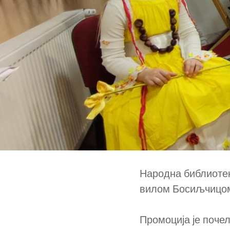
Народна библиотек
вилом Босиљчицом
Промоција је поче