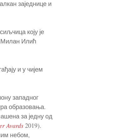
алкан заједнице и
сиљчица коју је
 „Милан Илић
ађају и у чијем
иону западног
тра образовања.
лашена за једну од
er Avards
2019).
ним небом,