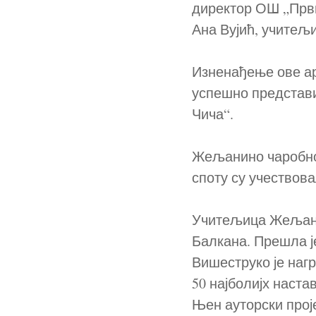
директор ОШ „Први
Ана Вујић, учитељи
Изненађење ове ар
успешно представ
Чича“.
Жељанино чаробно с
споту су учествов
Учитељица Жељана 
Балкана. Прешла ј
Вишеструко је нагр
50 најболијх наста
Њен ауторски прој