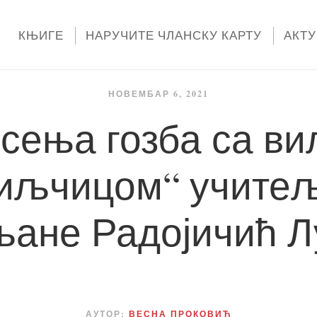
КЊИГЕ
НАРУЧИТЕ ЧЛАНСКУ КАРТУ
АКТ
НОВЕМБАР 6, 2021
есења гозба са в
иљчицом“ учите
ане Радојичић Л
АУТОР:
ВЕСНА ПРОКОВИЋ