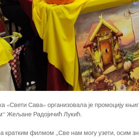
а «Свети Сава» организовала је промоцију књиге
“ Жељане Радојичић Лукић.
ла кратким филмом „Све нам могу узети, осим з