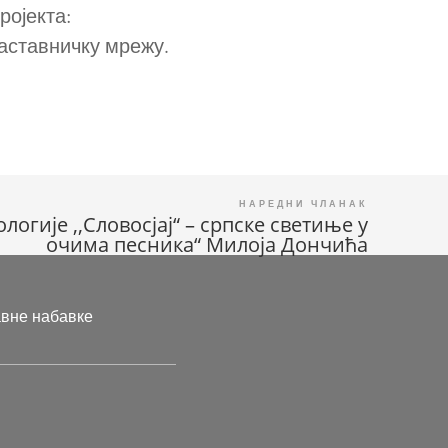
ројекта:
наставничку мрежу.
огије ,,Словосјај“ – српске светиње у
очима песника“ Милоја Дончића
авне набавке