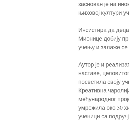
заснован је на ин
њиховој култури у
Инсистира да деца
Мионице добију пр
учењу и залаже се
Аутор је и реализ
наставе, целовитог
посветила своју у
Креативна чаролија
међународног прој
умрежила око 30 х
ученици са подруч