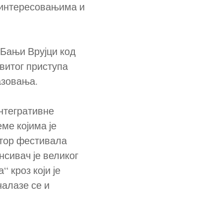
 интересовањима и
 Бањи Врујци код
витог приступа
азовања.
интегративне
ме којима је
ктор фестивала
нсивач је великог
 кроз који је
налазе се и