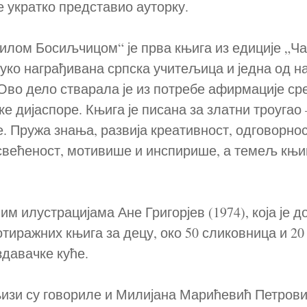
е укратко представио ауторку.
вилом Босиљчицом“ је прва књига из едиције „Ча
руко награђивана српска учитељица и једна од н
 Ово дело стварала је из потребе афирмације ср
ке дијаспоре. Књига је писана за златни троугао
. Пружа знања, развија креативност, одговорнос
свећеност, мотивише и инспирише, а темељ књи
ним илустрацијама Ане Григорјев (1974), која је 
тиражних књига за децу, око 50 сликовница и 20
здавачке куће.
њизи су говориле и Милијана Марићевић Петрови