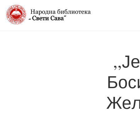
,,Ј
Бос
Жељ