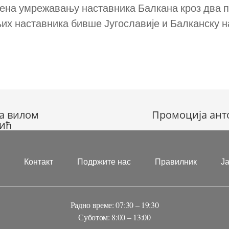
ћена умрежавању наставника Балкана кроз два п
љих наставника бивше Југославије и Балканску 
са вилом
Промоција антол
ић
?
Контакт
Подржите нас
Правилник
Ј
Радно време: 07:30 – 19:30
Суботом: 8:00 – 13:00