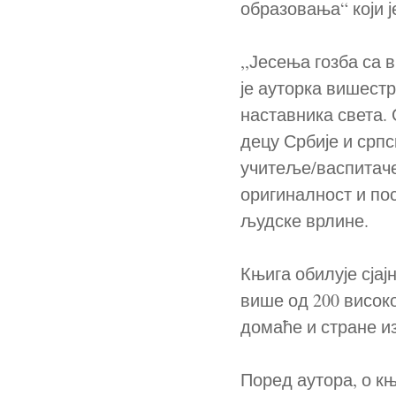
образовања“ који ј
,,Јесења гозба са 
је ауторка вишест
наставника света.
децу Србије и српс
учитеље/васпитаче
оригиналност и по
људске врлине.
Књига обилује сјај
више од 200 високо
домаће и стране и
Поред аутора, о к