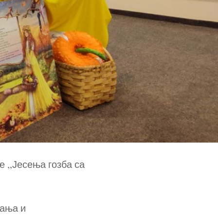
 ,,Јесења гозба са
нања и