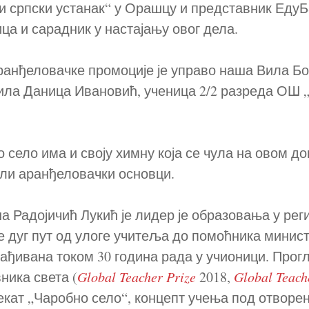
 српски устанак“ у Орашцу и представник ЕдуБ
ца и сарадник у настајању овог дела.
анђеловачке промоције је управо наша Вила Бо
ила Даница Ивановић, ученица 2/2 разреда ОШ
ело има и своју химну која се чула на овом дог
али аранђеловачки основци.
Радојичић Лукић је лидер је образовања у рег
е дуг пут од улоге учитеља до помоћника минис
ађивана током 30 година рада у учионици. Прог
вника света (
Global Teacher Prize
2018,
Global Teach
екат „Чаробно село“, концепт учења под отворе