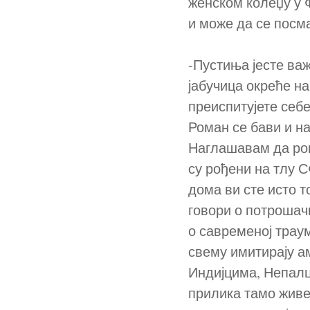
женском колеџу у 
и може да се посма
-Пустиња јесте важ
јабучица окреће н
преиспитујете себе
Роман се бави и н
Наглашавам да ром
су рођени на тлу 
дома ви сте исто 
говори о потрошач
о савременој траум
свему имитирају ам
Индијцима, Непалц
прилика тамо живе