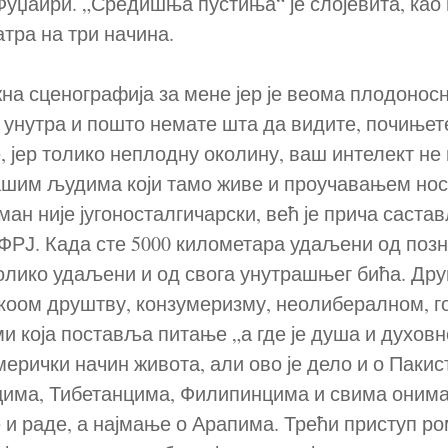
Фуџаири. „Средишња пустиња“ је слојевита, као 
тра на три начина.
на сценографија за мене јер је веома плодоносн
а унутра и пошто немате шта да видите, почињет
, јер толико неплодну околину, ваш интелект не
ашим људима који тамо живе и проучавањем ност
ан није југоносталгичарски, већ је прича саста
СФРЈ. Када сте 5000 километара удаљени од позн
толико удаљени и од свога унутрашњег бића. Дру
коом друштву, конзумеризму, неолибералном, г
и која поставља питање „а где је душа и духовн
ерички начин живота, али ово је дело и о Паки
има, Тибетанцима, Филипинцима и свима онима
 и раде, а најмање о Арапима. Трећи приступ ро