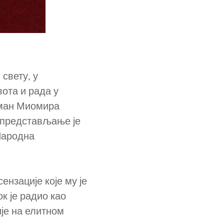
 свету, у
ота и рада у
оман Миомира
 представљање је
Народна
ензације које му је
ок је радио као
је на елитном