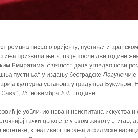
 пет романа писао о оријенту, пустињи и арапском
тиња призвала њега, па је после две године жив
ким Емиратима, светлост дана угледао нови р
шња пустиња“ у издању београдске
Лагуне
чије
тарија културна установа у граду под Букуљом, 
Сава“, 25. новембра 2021. године.
ровић је уобличио нова и неиспитана искуства и с
точнијој тачки до које је у свом животу стигао, д
естетике, креативног писања и филмске нараци