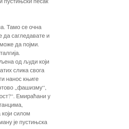
и пустињски песак
а. Тамо се очна
е да сагледавате и
 може да појми.
алгија.
вљена од људи који
атих слика свога
ги нанос књиге
отово „фашизму“,
ост?“. Емираћани у
станцима,
 који силом
ману је пустињска