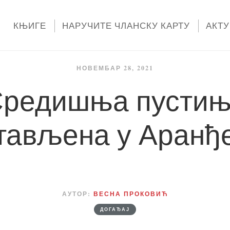
КЊИГЕ
НАРУЧИТЕ ЧЛАНСКУ КАРТУ
АКТ
НОВЕМБАР 28, 2021
Средишња пустињ
тављена у Аранђ
АУТОР:
ВЕСНА ПРОКОВИЋ
ДОГАЂАЈ