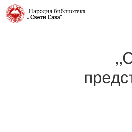
„
предс