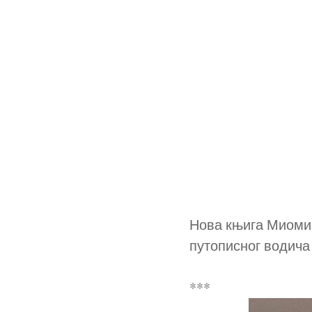
Нова књига Миомир
путописног водича 
***