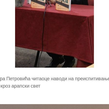
а Петровића читаоце наводи на преиспитивање
кроз арапски свет