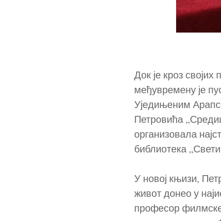
Док је кроз својих
међувремену је пус
Уједињеним Арапс
Петровића „Среди
организовала најс
библиотека „Свети 
У новој књизи, Пет
живот донео у најис
професор филмске 